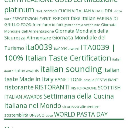
platinum
CUCINAITALIANA
DDL
controlli
DAZI
chef
enzo
fake italian
EXPORT
FARINA DI
ESPORTAZIONI
EVENTI
fiore
GRILLO
FOOD
from farm to fork
Giornata
gastronomia sostenibile
Giornata Mondiale della
Mondiale dell'Alimentazione
Giornata Mondiale del
Sicurezza Alimentare
ita0039
ITA0039 |
Turismo
ita0039 award
100% Italian Taste Certification
italian
italian sounding
italian
italian awards
award
Made in Italy
taste
PANETTONE
RESTAURANT
pasqua
ristorante
RISTORANTI
SCOTTISH
RISTORAZIONE
Settimana della Cucina
ITALIAN AWARDS
Italiana nel Mondo
sicurezza alimentare
WORLD PASTA DAY
sostenibilità
UNESCO
uova