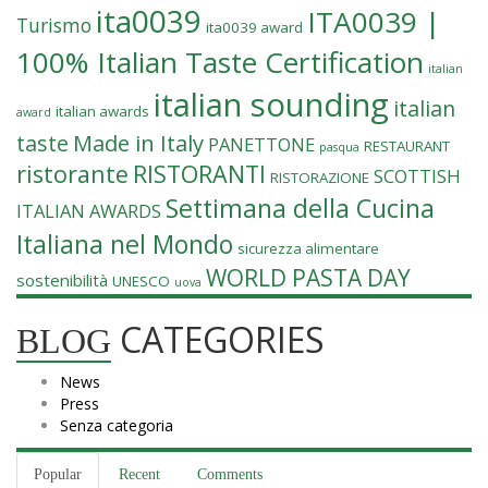
ita0039
ITA0039 |
Turismo
ita0039 award
100% Italian Taste Certification
italian
italian sounding
italian
italian awards
award
Made in Italy
taste
PANETTONE
RESTAURANT
pasqua
ristorante
RISTORANTI
SCOTTISH
RISTORAZIONE
Settimana della Cucina
ITALIAN AWARDS
Italiana nel Mondo
sicurezza alimentare
WORLD PASTA DAY
sostenibilità
UNESCO
uova
CATEGORIES
BLOG
News
Press
Senza categoria
Popular
Recent
Comments