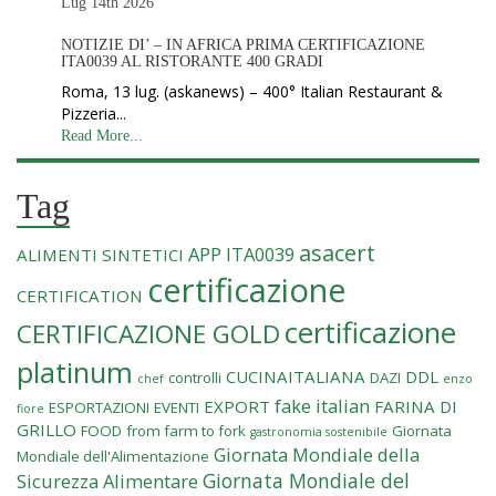
Lug 14th
2026
NOTIZIE DI’ – IN AFRICA PRIMA CERTIFICAZIONE
ITA0039 AL RISTORANTE 400 GRADI
Roma, 13 lug. (askanews) – 400° Italian Restaurant &
Pizzeria...
Read More...
Tag
asacert
APP ITA0039
ALIMENTI SINTETICI
certificazione
CERTIFICATION
certificazione
CERTIFICAZIONE GOLD
platinum
CUCINAITALIANA
DDL
controlli
DAZI
chef
enzo
fake italian
EXPORT
FARINA DI
ESPORTAZIONI
EVENTI
fiore
GRILLO
FOOD
from farm to fork
Giornata
gastronomia sostenibile
Giornata Mondiale della
Mondiale dell'Alimentazione
Giornata Mondiale del
Sicurezza Alimentare