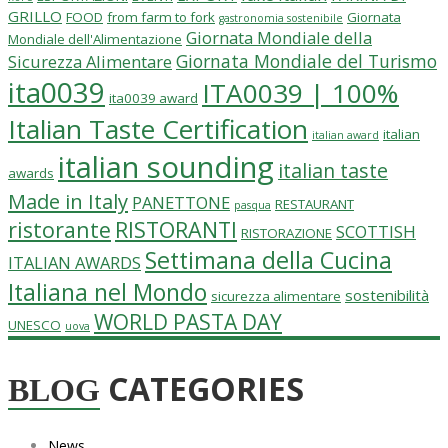
GRILLO
FOOD
from farm to fork
Giornata
gastronomia sostenibile
Giornata Mondiale della
Mondiale dell'Alimentazione
Giornata Mondiale del Turismo
Sicurezza Alimentare
ita0039
ITA0039 | 100%
ita0039 award
Italian Taste Certification
italian
italian award
italian sounding
italian taste
awards
Made in Italy
PANETTONE
RESTAURANT
pasqua
ristorante
RISTORANTI
SCOTTISH
RISTORAZIONE
Settimana della Cucina
ITALIAN AWARDS
Italiana nel Mondo
sostenibilità
sicurezza alimentare
WORLD PASTA DAY
UNESCO
uova
CATEGORIES
BLOG
News