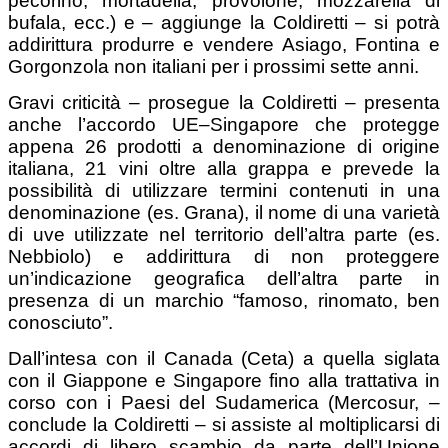
pecorino, mortadella, provolone, mozzarella di
bufala, ecc.) e – aggiunge la Coldiretti – si potrà
addirittura produrre e vendere Asiago, Fontina e
Gorgonzola non italiani per i prossimi sette anni.
Gravi criticità – prosegue la Coldiretti – presenta
anche l’accordo UE–Singapore che protegge
appena 26 prodotti a denominazione di origine
italiana, 21 vini oltre alla grappa e prevede la
possibilità di utilizzare termini contenuti in una
denominazione (es. Grana), il nome di una varietà
di uve utilizzate nel territorio dell’altra parte (es.
Nebbiolo) e addirittura di non proteggere
un’indicazione geografica dell’altra parte in
presenza di un marchio “famoso, rinomato, ben
conosciuto”.
Dall’intesa con il Canada (Ceta) a quella siglata
con il Giappone e Singapore fino alla trattativa in
corso con i Paesi del Sudamerica (Mercosur, –
conclude la Coldiretti – si assiste al moltiplicarsi di
accordi di libero scambio da parte dell’Unione