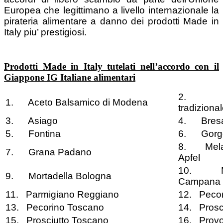
Europea che legittimano a livello internazionale la
pirateria alimentare a danno dei prodotti Made in
Italy piu’ prestigiosi.
Prodotti Made in Italy tutelati nell’accordo con il
Giappone IG Italiane alimentari
2. Ac
1. Aceto Balsamico di Modena
tradiziona
3. Asiago
4. Bresaol
5. Fontina
6. Gorg
8. Mela A
7. Grana Padano
Apfel
10. Moz
9. Mortadella Bologna
Campana
11. Parmigiano Reggiano
12. Peco
13. Pecorino Toscano
14. Prosci
15. Prosciutto Toscano
16. Provo