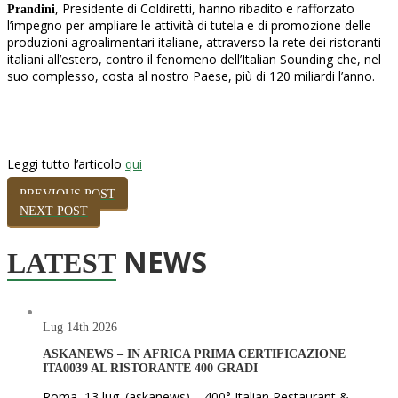
, Presidente di Coldiretti, hanno ribadito e rafforzato
Prandini
l’impegno per ampliare le attività di tutela e di promozione delle
produzioni agroalimentari italiane, attraverso la rete dei ristoranti
italiani all’estero, contro il fenomeno dell’Italian Sounding che, nel
suo complesso, costa al nostro Paese, più di 120 miliardi l’anno.
Leggi tutto l’articolo
qui
PREVIOUS POST
NEXT POST
NEWS
LATEST
Lug 14th
2026
ASKANEWS – IN AFRICA PRIMA CERTIFICAZIONE
ITA0039 AL RISTORANTE 400 GRADI
Roma, 13 lug. (askanews) – 400° Italian Restaurant &