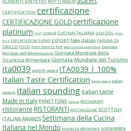
asacert
APP ITA0039
ALIMENTI SINTETICI
certificazione
CERTIFICATION
certificazione
CERTIFICAZIONE GOLD
platinum
CUCINAITALIANA
DDL
controlli
DAZI
chef
enzo
fake italian
EXPORT
FARINA DI
ESPORTAZIONI
EVENTI
fiore
GRILLO
FOOD
from farm to fork
Giornata
gastronomia sostenibile
Giornata Mondiale della
Mondiale dell'Alimentazione
Giornata Mondiale del Turismo
Sicurezza Alimentare
ita0039
ITA0039 | 100%
ita0039 award
Italian Taste Certification
italian
italian award
italian sounding
italian taste
awards
Made in Italy
PANETTONE
RESTAURANT
pasqua
ristorante
RISTORANTI
SCOTTISH
RISTORAZIONE
Settimana della Cucina
ITALIAN AWARDS
Italiana nel Mondo
sostenibilità
sicurezza alimentare